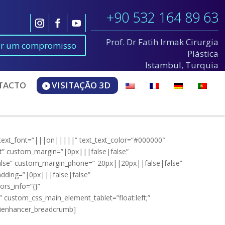
+90 532 164 89 63
Prof. Dr Fatih Irmak Cirurgia
ar um compromisso
Plástica
Istambul, Turquia
TACTO
VISITAÇÃO 3D
 text_font=”|||on|||||” text_text_color=”#000000″
ht” custom_margin=”|0px|||false|false”
lse” custom_margin_phone=”-20px||20px||false|false”
dding=”|0px|||false|false”
ors_info=”{}”
custom_css_main_element_tablet=”float:left;”
ivienhancer_breadcrumb]