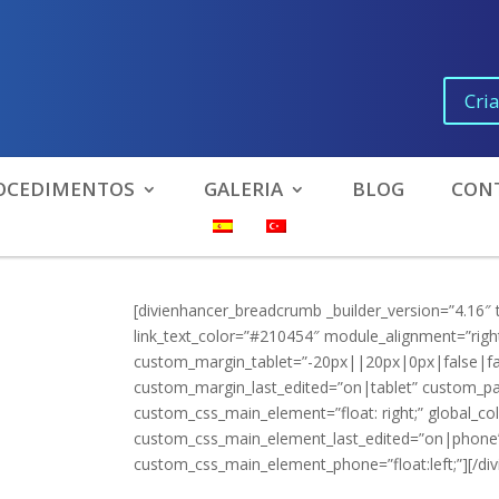
Cri
OCEDIMENTOS
GALERIA
BLOG
CON
[divienhancer_breadcrumb _builder_version=”4.16″
link_text_color=”#210454″ module_alignment=”rig
custom_margin_tablet=”-20px||20px|0px|false|fa
custom_margin_last_edited=”on|tablet” custom_pa
custom_css_main_element=”float: right;” global_col
custom_css_main_element_last_edited=”on|phone” 
custom_css_main_element_phone=”float:left;”][/d