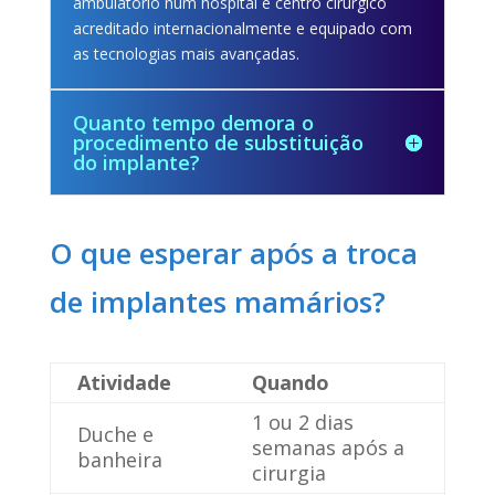
ambulatório num hospital e centro cirúrgico
acreditado internacionalmente e equipado com
as tecnologias mais avançadas.
Quanto tempo demora o
procedimento de substituição
do implante?
O que esperar após a troca
de implantes mamários?
Atividade
Quando
1 ou 2 dias
Duche e
semanas após a
banheira
cirurgia