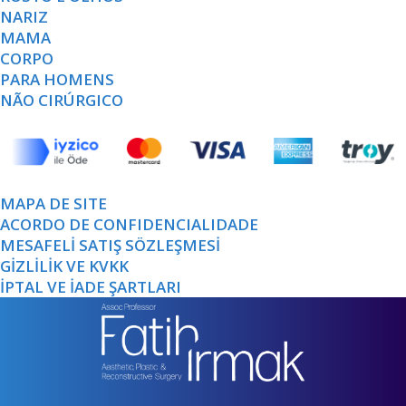
NARIZ
MAMA
CORPO
PARA HOMENS
NÃO CIRÚRGICO
MAPA DE SITE
ACORDO DE CONFIDENCIALIDADE
MESAFELİ SATIŞ SÖZLEŞMESİ
GİZLİLİK VE KVKK
İPTAL VE İADE ŞARTLARI