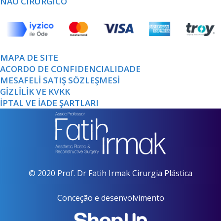
NÃO CIRÚRGICO
MAPA DE SITE
ACORDO DE CONFIDENCIALIDADE
MESAFELİ SATIŞ SÖZLEŞMESİ
GİZLİLİK VE KVKK
İPTAL VE İADE ŞARTLARI
© 2020 Prof. Dr Fatih Irmak Cirurgia Plástica
Conceção e desenvolvimento