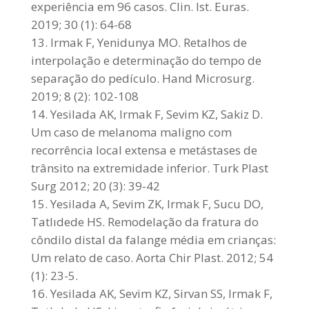
experiência em 96 casos. Clin. Ist. Euras.
2019; 30 (1): 64-68
Irmak F, Yenidunya MO. Retalhos de
interpolação e determinação do tempo de
separação do pedículo. Hand Microsurg.
2019; 8 (2): 102-108
Yesilada AK, Irmak F, Sevim KZ, Sakiz D.
Um caso de melanoma maligno com
recorrência local extensa e metástases de
trânsito na extremidade inferior. Turk Plast
Surg 2012; 20 (3): 39-42
Yesilada A, Sevim ZK, Irmak F, Sucu DO,
Tatlıdede HS. Remodelação da fratura do
côndilo distal da falange média em crianças:
Um relato de caso. Aorta Chir Plast. 2012; 54
(1): 23-5.
Yesilada AK, Sevim KZ, Sirvan SS, Irmak F,