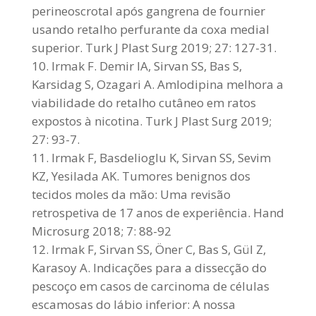
perineoscrotal após gangrena de fournier
usando retalho perfurante da coxa medial
superior. Turk J Plast Surg 2019; 27: 127-31.
Irmak F. Demir IA, Sirvan SS, Bas S,
Karsidag S, Ozagari A. Amlodipina melhora a
viabilidade do retalho cutâneo em ratos
expostos à nicotina. Turk J Plast Surg 2019;
27: 93-7.
Irmak F, Basdelioglu K, Sirvan SS, Sevim
KZ, Yesilada AK. Tumores benignos dos
tecidos moles da mão: Uma revisão
retrospetiva de 17 anos de experiência. Hand
Microsurg 2018; 7: 88-92
Irmak F, Sirvan SS, Öner C, Bas S, Gül Z,
Karasoy A. Indicações para a dissecção do
pescoço em casos de carcinoma de células
escamosas do lábio inferior: A nossa