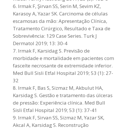
Irmak F, Şirvan SS, Serin M, Sevim KZ,
Karasoy A, Yazar SK. Carcinoma de células
escamosas da mão: Apresentação Clínica,
Tratamento Cirúrgico, Resultado e Taxa de
Sobrevivência: 129 Case Series. Turk J
Dermatol 2019; 13: 30-4
Irmak F, Karsidag S. Previsão de
morbidade e mortalidade em pacientes com
fasceíte necrosante de extremidade inferior.
Med Bull Sisli Etfal Hospital 2019; 53 (1): 27-
32
Irmak F, Bas S, Sizmaz M, Akbulut HA,
Karsidag S. Gestão e tratamento das úlceras
de pressão: Experiência clínica. Med Bull
Sisli Etfal Hospital 2019; 53 (1): 37-41
Irmak F, Sirvan SS, Sizmaz M, Yazar SK,
Akcal A, Karsidag S. Reconstrução