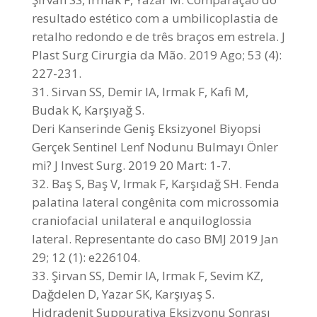
resultado estético com a umbilicoplastia de
retalho redondo e de três braços em estrela. J
Plast Surg Cirurgia da Mão. 2019 Ago; 53 (4):
227-231.
Sirvan SS, Demir IA, Irmak F, Kafi M,
Budak K, Karşıyağ S.
Deri Kanserinde Geniş Eksizyonel Biyopsi
Gerçek Sentinel Lenf Nodunu Bulmayı Önler
mi? J Invest Surg. 2019 20 Mart: 1-7.
Baş S, Baş V, Irmak F, Karşıdağ SH. Fenda
palatina lateral congênita com microssomia
craniofacial unilateral e anquiloglossia
lateral. Representante do caso BMJ 2019 Jan
29; 12 (1): e226104.
Şirvan SS, Demir IA, Irmak F, Sevim KZ,
Dağdelen D, Yazar SK, Karşıyaş S.
Hidradenit Suppurativa Eksizyonu Sonrası