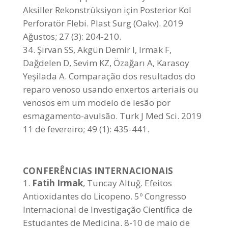
Aksiller Rekonstrüksiyon için Posterior Kol
Perforatör Flebi. Plast Surg (Oakv). 2019
Ağustos; 27 (3): 204-210.
Şirvan SS, Akgün Demir I, Irmak F,
Dağdelen D, Sevim KZ, Özağarı A, Karasoy
Yeşilada A. Comparação dos resultados do
reparo venoso usando enxertos arteriais ou
venosos em um modelo de lesão por
esmagamento-avulsão. Turk J Med Sci. 2019
11 de fevereiro; 49 (1): 435-441.
CONFERÊNCIAS INTERNACIONAIS
Fatih Irmak
, Tuncay Altuğ. Efeitos
Antioxidantes do Licopeno. 5º Congresso
Internacional de Investigação Científica de
Estudantes de Medicina. 8-10 de maio de