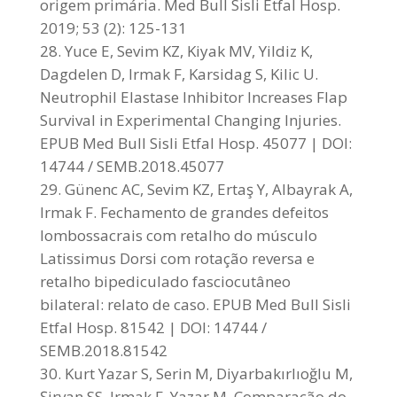
origem primária. Med Bull Sisli Etfal Hosp.
2019; 53 (2): 125-131
Yuce E, Sevim KZ, Kiyak MV, Yildiz K,
Dagdelen D, Irmak F, Karsidag S, Kilic U.
Neutrophil Elastase Inhibitor Increases Flap
Survival in Experimental Changing Injuries.
EPUB Med Bull Sisli Etfal Hosp. 45077 | DOI:
14744 / SEMB.2018.45077
Günenc AC, Sevim KZ, Ertaş Y, Albayrak A,
Irmak F. Fechamento de grandes defeitos
lombossacrais com retalho do músculo
Latissimus Dorsi com rotação reversa e
retalho bipediculado fasciocutâneo
bilateral: relato de caso. EPUB Med Bull Sisli
Etfal Hosp. 81542 | DOI: 14744 /
SEMB.2018.81542
Kurt Yazar S, Serin M, Diyarbakırlıoğlu M,
Şirvan SS, Irmak F, Yazar M. Comparação do