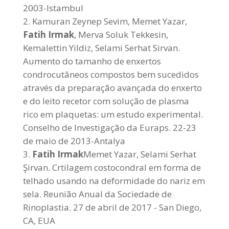
2003-Istambul
Kamuran Zeynep Sevim, Memet Yazar,
Fatih Irmak
, Merva Soluk Tekkesin,
Kemalettin Yildiz, Selami Serhat Sirvan.
Aumento do tamanho de enxertos
condrocutâneos compostos bem sucedidos
através da preparação avançada do enxerto
e do leito recetor com solução de plasma
rico em plaquetas: um estudo experimental.
Conselho de Investigação da Euraps. 22-23
de maio de 2013-Antalya
Fatih Irmak
Memet Yazar, Selami Serhat
Şirvan. Crtilagem costocondral em forma de
telhado usando na deformidade do nariz em
sela. Reunião Anual da Sociedade de
Rinoplastia. 27 de abril de 2017 - San Diego,
CA, EUA