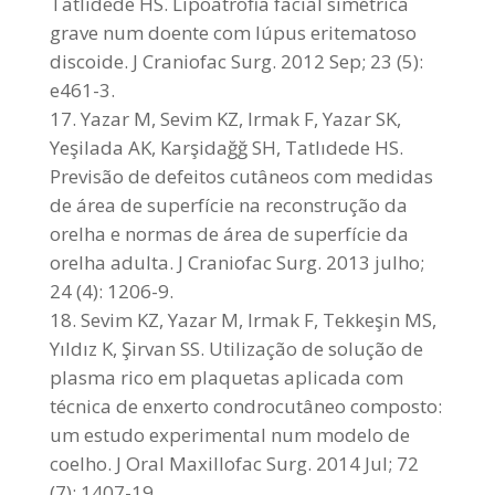
Tatlıdede HS. Lipoatrofia facial simétrica
grave num doente com lúpus eritematoso
discoide. J Craniofac Surg. 2012 Sep; 23 (5):
e461-3.
Yazar M, Sevim KZ, Irmak F, Yazar SK,
Yeşilada AK, Karşidağğ SH, Tatlıdede HS.
Previsão de defeitos cutâneos com medidas
de área de superfície na reconstrução da
orelha e normas de área de superfície da
orelha adulta. J Craniofac Surg. 2013 julho;
24 (4): 1206-9.
Sevim KZ, Yazar M, Irmak F, Tekkeşin MS,
Yıldız K, Şirvan SS. Utilização de solução de
plasma rico em plaquetas aplicada com
técnica de enxerto condrocutâneo composto:
um estudo experimental num modelo de
coelho. J Oral Maxillofac Surg. 2014 Jul; 72
(7): 1407-19.