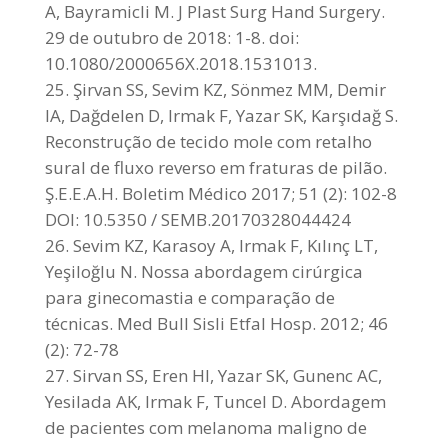
A, Bayramicli M. J Plast Surg Hand Surgery.
29 de outubro de 2018: 1-8. doi:
10.1080/2000656X.2018.1531013.
Şirvan SS, Sevim KZ, Sönmez MM, Demir
IA, Dağdelen D, Irmak F, Yazar SK, Karşıdağ S.
Reconstrução de tecido mole com retalho
sural de fluxo reverso em fraturas de pilão.
Ş.E.E.A.H. Boletim Médico 2017; 51 (2): 102-8
DOI: 10.5350 / SEMB.20170328044424
Sevim KZ, Karasoy A, Irmak F, Kılınç LT,
Yeşiloğlu N. Nossa abordagem cirúrgica
para ginecomastia e comparação de
técnicas. Med Bull Sisli Etfal Hosp. 2012; 46
(2): 72-78
Sirvan SS, Eren HI, Yazar SK, Gunenc AC,
Yesilada AK, Irmak F, Tuncel D. Abordagem
de pacientes com melanoma maligno de