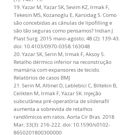
Yazar M, Yazar SK, Sevim KZ, Irmak F,
Tekesin MS, Kozanoglu E, Karsidag S. Como
são concebidas as cânulas de lipofilling e
são tão seguras como pensamos? Indian J
Plast Surg. 2015 maio-agosto; 48 (2): 139-43.
doi: 10.4103/0970-0358.163048
Yazar SK, Serin M, Irmak F, Aksoy S.
Retalho dérmico inferior na reconstrução
mamária com expansores de tecido.
Relatórios de casos BMJ
Serin M, Altinel D, Leblebici C, Biltekin B,
Celikten M, Irmak F, Yazar SK. Injeção
subcutânea pré-operatória de sildenafil
aumenta a sobrevida de retalhos
randômicos em ratos. Aorta Cir Bras. 2018
Mar; 33(3): 216-222. doi: 10.1590/s0102-
8650201800300000