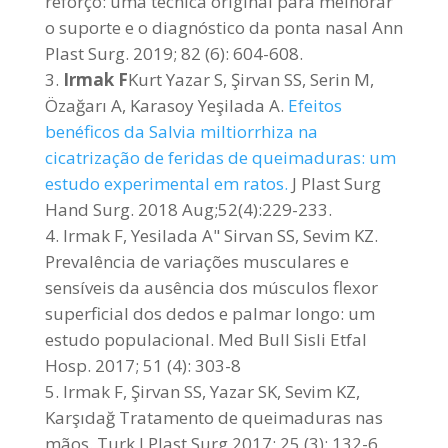
reforço: uma técnica original para melhorar
o suporte e o diagnóstico da ponta nasal Ann
Plast Surg. 2019; 82 (6): 604-608.
Irmak F
Kurt Yazar S, Şirvan SS, Serin M,
Özağarı A, Karasoy Yeşilada A.
Efeitos
benéficos da Salvia miltiorrhiza na
cicatrização de feridas de queimaduras: um
estudo experimental em ratos.
J Plast Surg
Hand Surg. 2018 Aug;52(4):229-233.
Irmak F, Yesilada A" Sirvan SS, Sevim KZ.
Prevalência de variações musculares e
sensíveis da ausência dos músculos flexor
superficial dos dedos e palmar longo: um
estudo populacional. Med Bull Sisli Etfal
Hosp. 2017; 51 (4): 303-8
Irmak F, Şirvan SS, Yazar SK, Sevim KZ,
Karşıdağ Tratamento de queimaduras nas
mãos. Turk J Plast Surg 2017; 25 (3): 132-6