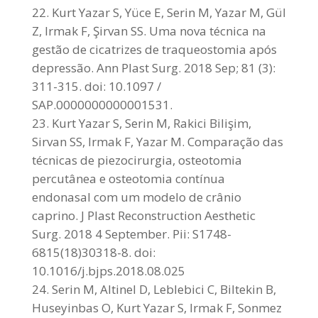
Kurt Yazar S, Yüce E, Serin M, Yazar M, Gül
Z, Irmak F, Şirvan SS. Uma nova técnica na
gestão de cicatrizes de traqueostomia após
depressão. Ann Plast Surg. 2018 Sep; 81 (3):
311-315. doi: 10.1097 /
SAP.0000000000001531.
Kurt Yazar S, Serin M, Rakici Bilişim,
Sirvan SS, Irmak F, Yazar M. Comparação das
técnicas de piezocirurgia, osteotomia
percutânea e osteotomia contínua
endonasal com um modelo de crânio
caprino. J Plast Reconstruction Aesthetic
Surg. 2018 4 September. Pii: S1748-
6815(18)30318-8. doi:
10.1016/j.bjps.2018.08.025
Serin M, Altinel D, Leblebici C, Biltekin B,
Huseyinbas O, Kurt Yazar S, Irmak F, Sonmez