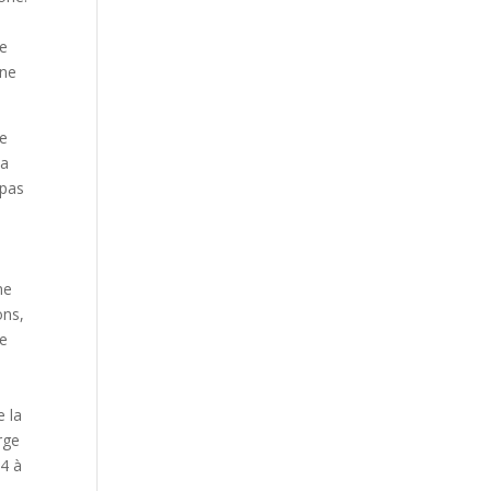
re
nne
ne
La
 pas
ne
ons,
re
e la
rge
 4 à