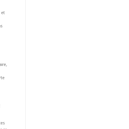
 et
as
ire,
rte
z
ces