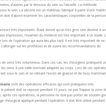
elon, d'autres par le dessous du sein ou l'aisselle. La méthode
sous le sein. La silicone est un matériau fabriqué à partir d'une matiè
ecin doit d'abord examiner les caractéristiques corporelles de la perso
.
facteurs très importants. Étant donné qu'un très gros sein destiné à u
e impression, l'examen du médecin est très important à ce stade. 
rs de l'opération qui aura lieu plus tard. Il est très important de ne
s s'allonger sur les prothèses et de suivre les recommandations du
e seins très volumineux. Dans ces cas, les chirurgiens pratiquent u
es seins à une taille normale adaptée au corps. Lors de ces opérati
rant sous le sein et en retirant l'excès de graisse et de tissu mammai
mmaire
sont des opérations efficaces qui sont pratiquées très
e patient doit se reposer pendant 15 jours, ne pas frapper la zone d
re, après ces opérations, la personne ne doit pas porter de soutien-go
 chirurgical appliqué pendant l'opération. Il doit être utilisé pendant