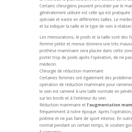
Certains chirurgiens peuvent procéder par le mam
généralement utilisée est celle qui est pratiquée 
spéciale et existe en différentes tailles. Le méd
et lui indiquer la taille et le type de sein à réaliser
Les mensurations, le poids et la taille sont des 
femme petite et menue donnera une très mauvais
prothèse mammaire sera placée dans cette zone lo
porter trop de poids après l'opération, de ne pa
médecin.
Chirurgie de réduction mammaire
Certaines femmes ont également des problèmes d
opération de réduction mammaire pour ramener l
le sein est ramené à une taille normale en pénét
sur les bords et à l'intérieur du sein.
Réduction mammaire et
l'augmentation ma
fréquemment à notre époque. Après l'opération, l
poitrine et ne pas faire de sport intense. En out
normal pendant un certain temps, le soutien-gorge
6 semaines.