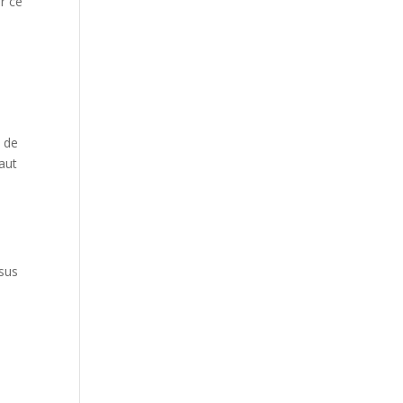
r ce
s de
saut
ssus