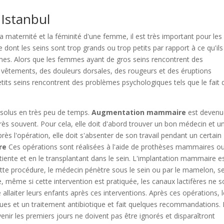
Istanbul
la maternité et la féminité d'une femme, il est très important pour les
ont les seins sont trop grands ou trop petits par rapport à ce qu'ils
mes. Alors que les femmes ayant de gros seins rencontrent des
s vêtements, des douleurs dorsales, des rougeurs et des éruptions
tits seins rencontrent des problèmes psychologiques tels que le fait 
ésolus en très peu de temps.
Augmentation mammaire
est devenu
ès souvent. Pour cela, elle doit d'abord trouver un bon médecin et u
près l'opération, elle doit s'absenter de son travail pendant un certain
re
Ces opérations sont réalisées à l'aide de prothèses mammaires o
atiente et en le transplantant dans le sein. L'implantation mammaire e
te procédure, le médecin pénètre sous le sein ou par le mamelon, s
 même si cette intervention est pratiquée, les canaux lactifères ne s
iter leurs enfants après ces interventions. Après ces opérations, l
s et un traitement antibiotique et fait quelques recommandations.
ir les premiers jours ne doivent pas être ignorés et disparaîtront