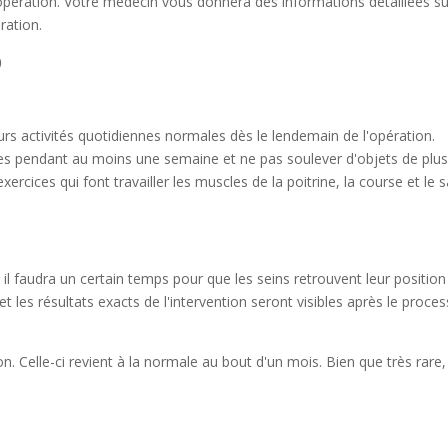
pération. Votre médecin vous donnera des informations détaillées su
ration.
)
rs activités quotidiennes normales dès le lendemain de l'opération.
tenses pendant au moins une semaine et ne pas soulever d'objets de plu
rcices qui font travailler les muscles de la poitrine, la course et le 
il faudra un certain temps pour que les seins retrouvent leur position
t les résultats exacts de l'intervention seront visibles après le proce
on. Celle-ci revient à la normale au bout d'un mois. Bien que très rare,