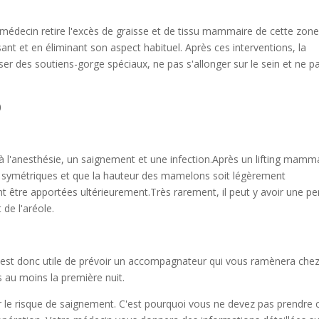
édecin retire l'excès de graisse et de tissu mammaire de cette zone
nt et en éliminant son aspect habituel. Après ces interventions, la
iser des soutiens-gorge spéciaux, ne pas s'allonger sur le sein et ne p
)
à l'anesthésie, un saignement et une infection.Après un lifting mamma
ent symétriques et que la hauteur des mamelons soit légèrement
t être apportées ultérieurement.Très rarement, il peut y avoir une pe
de l'aréole.
il est donc utile de prévoir un accompagnateur qui vous ramènera che
s au moins la première nuit.
r le risque de saignement. C'est pourquoi vous ne devez pas prendre 