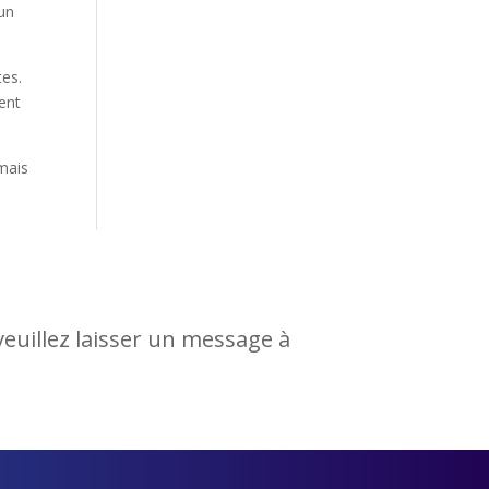
 un
tes.
vent
mais
 veuillez laisser un message à