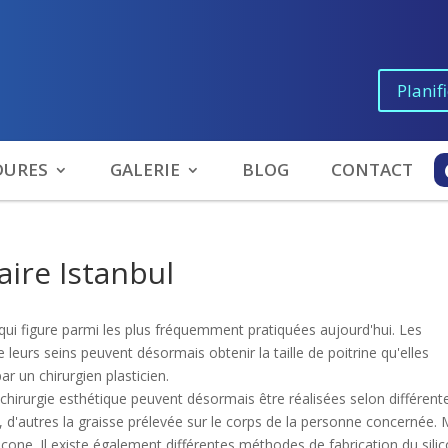
Planif
DURES
GALERIE
BLOG
CONTACT
re Istanbul
qui figure parmi les plus fréquemment pratiquées aujourd'hui. Les
leurs seins peuvent désormais obtenir la taille de poitrine qu'elles
ar un chirurgien plasticien.
hirurgie esthétique peuvent désormais être réalisées selon différent
, d'autres la graisse prélevée sur le corps de la personne concernée. 
icone. Il existe également différentes méthodes de fabrication du sili