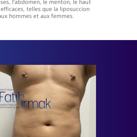
isses, l'abdomen, le menton, le haut
fficaces, telles que la liposuccion
es aux hommes et aux femmes.