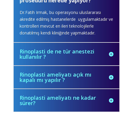
prosedürü nerede yapıyor?
Dr.Fatih Irmak, bu operasyonu uluslararası
akredite edilmiş hastanelerde uygulamaktadır ve
kontrolleri mevcut en ileri teknolojilerle
donatılmış kendi kliniğinde yapmaktadır.
Rinoplasti de ne tür anestezi
kullanılır ?
Rinoplasti ameliyatı açık mı
kapalı mı yapılır ?
Rinoplasti ameliyatı ne kadar
sürer?