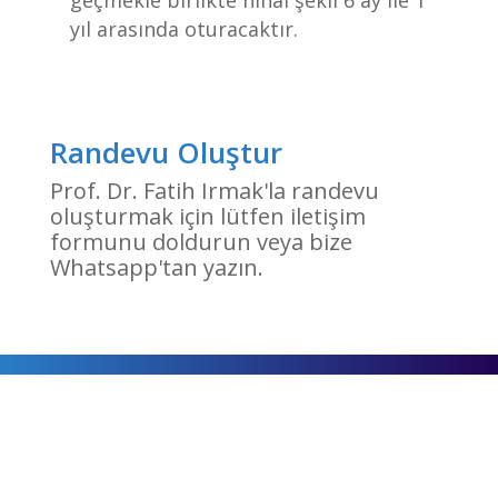
yıl arasında oturacaktır.
Randevu Oluştur
Prof. Dr. Fatih Irmak'la randevu
oluşturmak için lütfen iletişim
formunu doldurun veya bize
Whatsapp'tan yazın.
İLETİŞİM
Sizlere yardımcı olmaktan mutluluk duyarız. Herhangi bir
sorunuz varsa bize randevu oluştur formu ile ulaşabilirsiniz