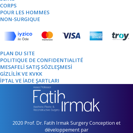
CORPS
POUR LES HOMMES
NON-SURGIQUE
PLAN DU SITE
POLITIQUE DE CONFIDENTIALITÉ
MESAFELİ SATIŞ SÖZLEŞMESİ
GİZLİLİK VE KVKK
İPTAL VE İADE ŞARTLARI
2020 Prof. Dr. Fatih Irmak Surgery Conception et
développement par