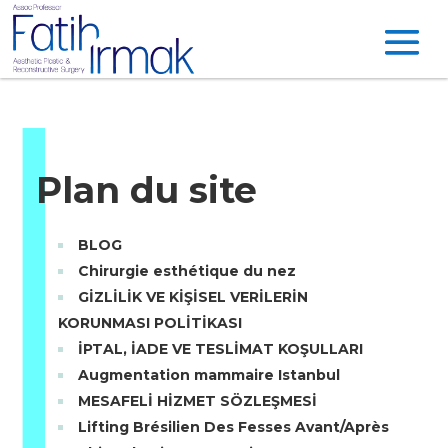
Plan du site
BLOG
Chirurgie esthétique du nez
GİZLİLİK VE KİŞİSEL VERİLERİN
KORUNMASI POLİTİKASI
İPTAL, İADE VE TESLİMAT KOŞULLARI
Augmentation mammaire Istanbul
MESAFELİ HİZMET SÖZLEŞMESİ
Lifting Brésilien Des Fesses Avant/Après