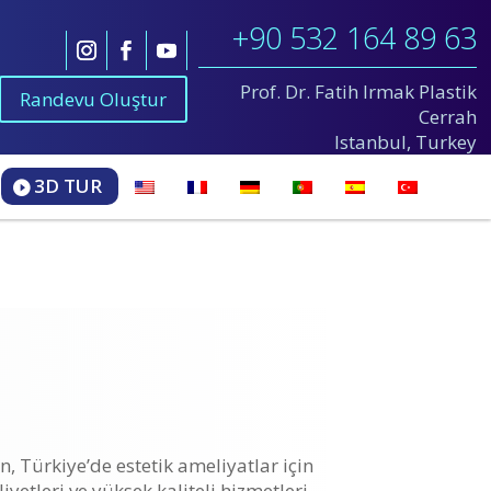
+90 532 164 89 63
Prof. Dr. Fatih Irmak Plastik
Randevu Oluştur
Cerrah
Istanbul, Turkey
3D TUR
, Türkiye’de estetik ameliyatlar için
etleri ve yüksek kaliteli hizmetleri