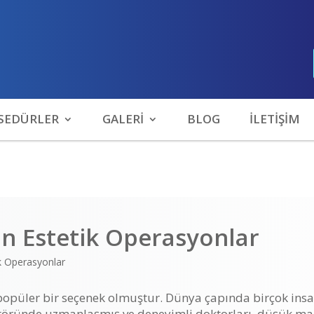
SEDÜRLER
GALERİ
BLOG
İLETİŞİM
an Estetik Operasyonlar
ik Operasyonlar
 popüler bir seçenek olmuştur. Dünya çapında birçok insan
ktöründe uzmanlaşmış ve deneyimli doktorları, düşük maliy