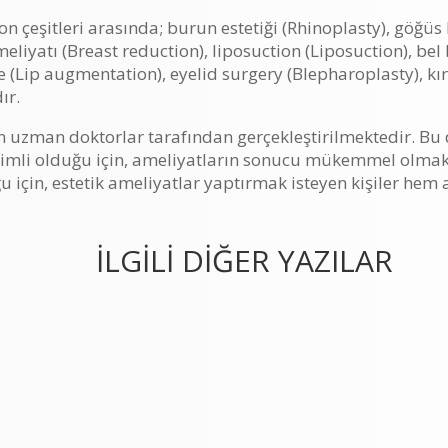
on çeşitleri arasında; burun estetiği (Rhinoplasty), göğü
iyatı (Breast reduction), liposuction (Liposuction), bel
me (Lip augmentation), eyelid surgery (Blepharoplasty), kı
ır.
 uzman doktorlar tarafından gerçekleştirilmektedir. Bu d
li olduğu için, ameliyatların sonucu mükemmel olmakta
u için, estetik ameliyatlar yaptırmak isteyen kişiler hem
İLGİLİ DİĞER YAZILAR