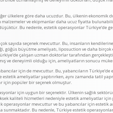
diğer ülkelere göre daha ucuzdur. Bu, ülkenin ekonomik
lan malzemeler ve ekipmanlar daha ucuz fiyatta bulunabilir
 düşüktür. Bu nedenle, estetik operasyonlar Türkiye’de ge
in çok sayıda seçenek mevcuttur. Bu, insanların kendileri
iği, göğüs büyütme ameliyatı, liposuction ve daha birçok
rkiye’de çalışan uzman doktorlar tarafından gerçekleştir
ş ve deneyimli olduğu için, ameliyatların sonucu mük
abancılar için de mevcuttur. Bu, yabancıların Türkiye’de 
de estetik ameliyatlar yaptırırken, aynı zamanda tatil ya
ar için popüler bir seçenek olmuştur.
asyonlar için uygun bir seçenektir. Ülkenin sağlık sekt
sek kaliteli hizmetleri nedeniyle estetik ameliyatlar için 
tik operasyonlar mevcuttur ve bu yabancılar için estetik
a sunmaktadır. Bu nedenle, Türkiye estetik operasyonlar 