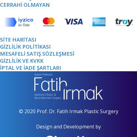
CERRAHİ OLMAYAN
SİTE HARİTASI
GİZLİLİK POLİTİKASI
MESAFELİ SATIŞ SÖZLEŞMESİ
GİZLİLİK VE KVKK
İPTAL VE İADE ŞARTLARI
© 2020 Prof. Dr. Fatih Irmak Plastic Surgery
Design and Development by