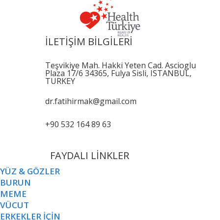
İLETİŞİM BİLGİLERİ
Teşvikiye Mah. Hakki Yeten Cad. Ascioglu
Plaza 17/6 34365, Fulya Sisli, ISTANBUL,
TURKEY
dr.fatihirmak@gmail.com
+90 532 164 89 63
FAYDALI LİNKLER
YÜZ & GÖZLER
BURUN
MEME
VÜCUT
ERKEKLER İÇİN