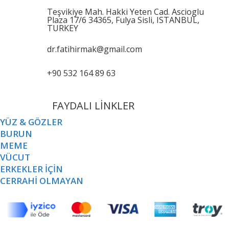
Teşvikiye Mah. Hakki Yeten Cad. Ascioglu
Plaza 17/6 34365, Fulya Sisli, ISTANBUL,
TURKEY
dr.fatihirmak@gmail.com
+90 532 164 89 63
FAYDALI LİNKLER
YÜZ & GÖZLER
BURUN
MEME
VÜCUT
ERKEKLER İÇİN
CERRAHİ OLMAYAN