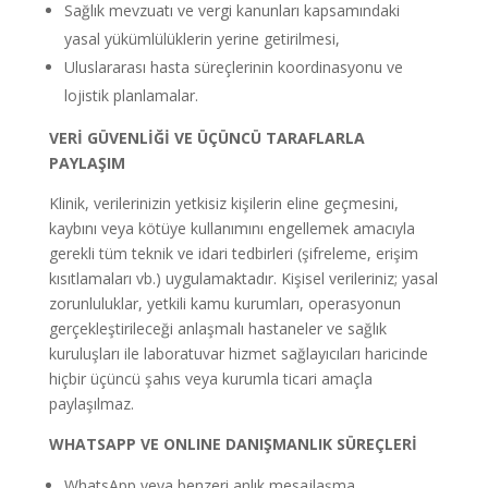
Sağlık mevzuatı ve vergi kanunları kapsamındaki
yasal yükümlülüklerin yerine getirilmesi,
Uluslararası hasta süreçlerinin koordinasyonu ve
lojistik planlamalar.
VERİ GÜVENLİĞİ VE ÜÇÜNCÜ TARAFLARLA
PAYLAŞIM
Klinik, verilerinizin yetkisiz kişilerin eline geçmesini,
kaybını veya kötüye kullanımını engellemek amacıyla
gerekli tüm teknik ve idari tedbirleri (şifreleme, erişim
kısıtlamaları vb.) uygulamaktadır.
Kişisel verileriniz; yasal
zorunluluklar, yetkili kamu kurumları, operasyonun
gerçekleştirileceği anlaşmalı hastaneler ve sağlık
kuruluşları ile laboratuvar hizmet sağlayıcıları haricinde
hiçbir üçüncü şahıs veya kurumla ticari amaçla
paylaşılmaz.
WHATSAPP VE ONLINE DANIŞMANLIK SÜREÇLERİ
WhatsApp veya benzeri anlık mesajlaşma