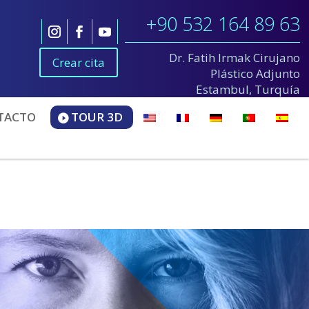
+90 532 164 89 63
Dr. Fatih Irmak Cirujano
Crear cita
Plástico Adjunto
Estambul, Turquía
TACTO
TOUR 3D