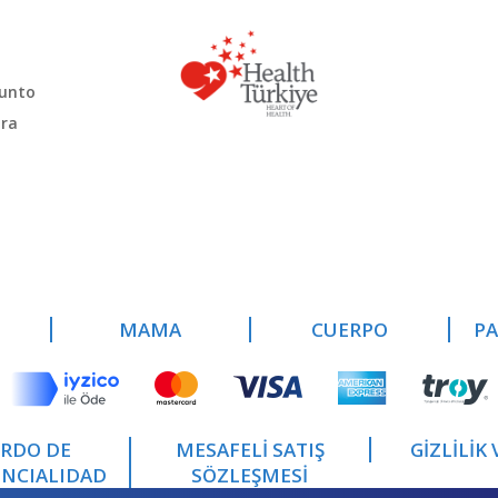
junto
ora
MAMA
CUERPO
P
RDO DE
MESAFELİ SATIŞ
GİZLİLİK
NCIALIDAD
SÖZLEŞMESİ