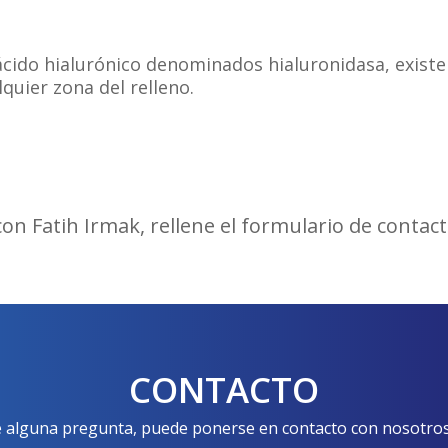
 ácido hialurónico denominados hialuronidasa, exist
quier zona del relleno.
con Fatih Irmak, rellene el formulario de conta
CONTACTO
e alguna pregunta, puede ponerse en contacto con nosotros a