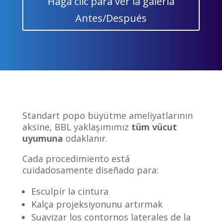
Haga clic para ver la galería
Antes/Después
Standart popo büyütme ameliyatlarının
aksine, BBL yaklaşımımız
tüm vücut
uyumuna
odaklanır.
Cada procedimiento está
cuidadosamente diseñado para:
Esculpir la cintura
Kalça projeksiyonunu artırmak
Suavizar los contornos laterales de la