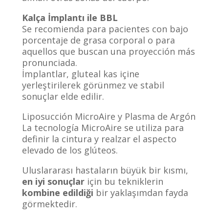
Kalça İmplantı ile BBL
Se recomienda para pacientes con bajo
porcentaje de grasa corporal o para
aquellos que buscan una proyección más
pronunciada.
İmplantlar, gluteal kas içine
yerleştirilerek görünmez ve stabil
sonuçlar elde edilir.
Liposucción MicroAire y Plasma de Argón
La tecnología MicroAire se utiliza para
definir la cintura y realzar el aspecto
elevado de los glúteos.
Uluslararası hastaların büyük bir kısmı,
en iyi sonuçlar
için bu tekniklerin
kombine edildiği
bir yaklaşımdan fayda
görmektedir.