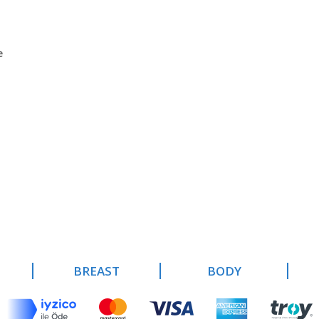
n
e
BREAST
BODY