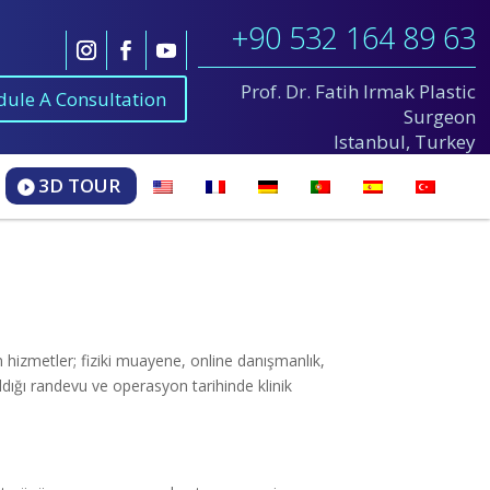
+90 532 164 89 63
Prof. Dr. Fatih Irmak Plastic
dule A Consultation
Surgeon
Istanbul, Turkey
3D TOUR
 hizmetler; fiziki muayene, online danışmanlık,
ldığı randevu ve operasyon tarihinde klinik