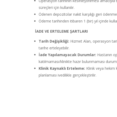
Operasyon tarihinin kesinleştirilmesi amacıyla
süreçleri için kullanılır.
Ödenen depozitolar nakit karşılığı geri ödenme
Ödeme tarihinden itibaren 1 (bir) yıl içinde kull
İADE VE ERTELEME ŞARTLARI
Tarih Değişikliği:
Hizmet Alan, operasyon tarihi
tarihe erteleyebilir.
İade Yapılamayacak Durumlar:
Hastanın op
katılmaması/klinikte hazır bulunmaması duruml
Klinik Kaynaklı Erteleme:
Klinik veya hekim 
planlaması ivedilikle gerçekleştirilir.