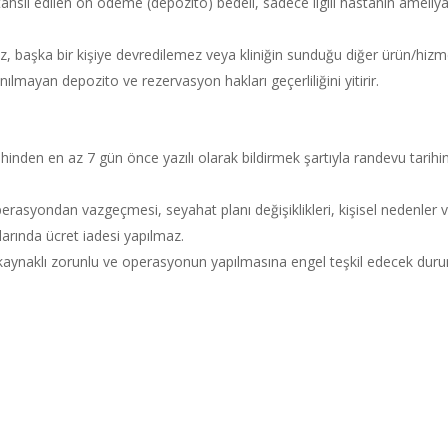
 tahsil edilen ön ödeme (depozito) bedeli, sadece ilgili hastanın ame
z, başka bir kişiye devredilemez veya kliniğin sunduğu diğer ürün/hiz
anılmayan depozito ve rezervasyon hakları geçerliliğini yitirir.
nden en az 7 gün önce yazılı olarak bildirmek şartıyla randevu tarihini
erasyondan vazgeçmesi, seyahat planı değişiklikleri, kişisel nedenl
arında ücret iadesi yapılmaz.
kaynaklı zorunlu ve operasyonun yapılmasına engel teşkil edecek duruml