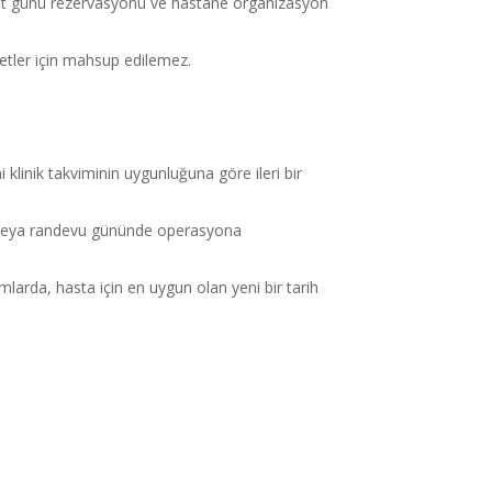
liyat günü rezervasyonu ve hastane organizasyon
metler için mahsup edilemez.
 klinik takviminin uygunluğuna göre ileri bir
er veya randevu gününde operasyona
arda, hasta için en uygun olan yeni bir tarih