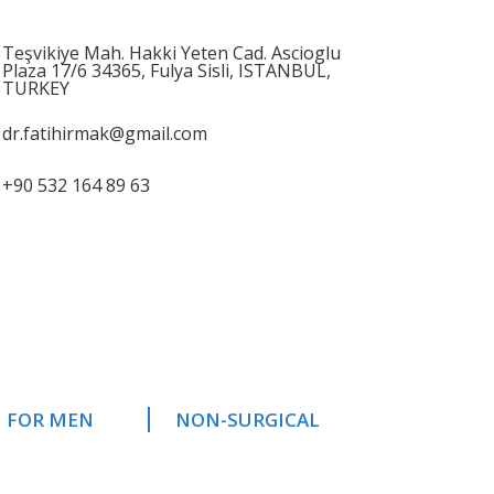
Teşvikiye Mah. Hakki Yeten Cad. Ascioglu
Plaza 17/6 34365, Fulya Sisli, ISTANBUL,
TURKEY
dr.fatihirmak@gmail.com
+90 532 164 89 63
FOR MEN
NON-SURGICAL