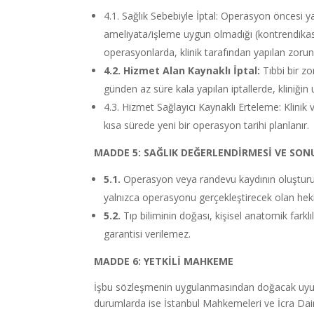
4.1. Sağlık Sebebiyle İptal: Operasyon öncesi 
ameliyata/işleme uygun olmadığı (kontrendikasyo
operasyonlarda, klinik tarafından yapılan zorunl
4.2. Hizmet Alan Kaynaklı İptal:
Tıbbi bir zo
günden az süre kala yapılan iptallerde, kliniğ
4.3. Hizmet Sağlayıcı Kaynaklı Erteleme: Klini
kısa sürede yeni bir operasyon tarihi planlanır.
MADDE 5: SAĞLIK DEĞERLENDİRMESİ VE SON
5.1.
Operasyon veya randevu kaydının oluşturulm
yalnızca operasyonu gerçekleştirecek olan hekim
5.2.
Tıp biliminin doğası, kişisel anatomik farklı
garantisi verilemez.
MADDE 6: YETKİLİ MAHKEME
İşbu sözleşmenin uygulanmasından doğacak uyuşma
durumlarda ise İstanbul Mahkemeleri ve İcra Dairel