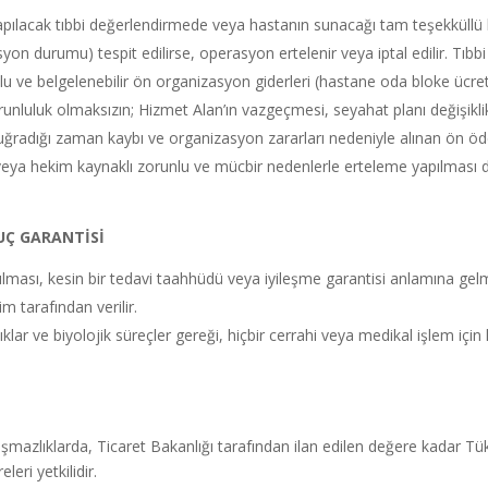
yapılacak tıbbi değerlendirmede veya hastanın sunacağı tam teşekküll
n durumu) tespit edilirse, operasyon ertelenir veya iptal edilir. Tıbbi 
u ve belgelenebilir ön organizasyon giderleri (hastane oda bloke ücreti 
runluluk olmaksızın; Hizmet Alan’ın vazgeçmesi, seyahat planı değişikli
in uğradığı zaman kaybı ve organizasyon zararları nedeniyle alınan ön ö
k veya hekim kaynaklı zorunlu ve mücbir nedenlerle erteleme yapılması
UÇ GARANTİSİ
ası, kesin bir tedavi taahhüdü veya iyileşme garantisi anlamına gelme
 tarafından verilir.
lıklar ve biyolojik süreçler gereği, hiçbir cerrahi veya medikal işlem için
zlıklarda, Ticaret Bakanlığı tarafından ilan edilen değere kadar Tük
eri yetkilidir.