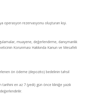
veya operasyon rezervasyonu oluşturan kişi.
 uygulamalar, muayene, değerlendirme, danışmanlık
Tüketicinin Korunması Hakkında Kanun ve Mesafeli
lirlenen ön ödeme (depozito) bedelinin tahsil
arihini en az 7 (yedi) gün önce kliniğe yazılı
eğerlendirilir.