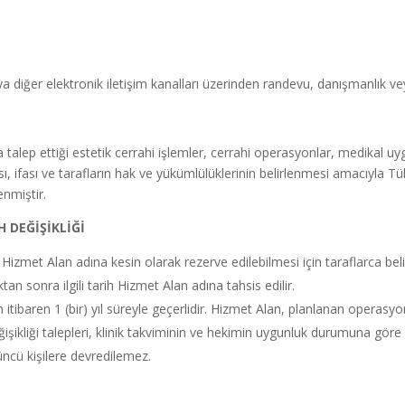
veya diğer elektronik iletişim kanalları üzerinden randevu, danışmanlık 
 talep ettiği estetik cerrahi işlemler, cerrahi operasyonlar, medikal
, ifası ve tarafların hak ve yükümlülüklerinin belirlenmesi amacıyla 
nmiştir.
 DEĞİŞİKLİĞİ
 Hizmet Alan adına kesin olarak rezerve edilebilmesi için taraflarca be
n sonra ilgili tarih Hizmet Alan adına tahsis edilir.
baren 1 (bir) yıl süreyle geçerlidir. Hizmet Alan, planlanan operasyon t
eğişikliği talepleri, klinik takviminin ve hekimin uygunluk durumuna göre d
ncü kişilere devredilemez.