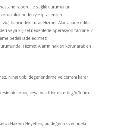
ü hastane raporu ile sağlık durumunun
zorunluluk nedeniyle iptal edilen
vb.) haricindeki tutar Hizmet Alan’a iade edilir.
kleri veya kişisel nedenlerle operasyon tarihine 7
deme bedeli iade edilmez.
 durumunda, Hizmet Alan’ın hakları korunarak en
z. Nihai tıbbi değerlendirme ve cerrahi karar
 kesin bir sonuç veya belirli bir estetik görünüm
etici Hakem Heyetleri, bu değerin üzerindeki