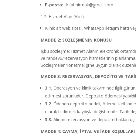
E-posta:
dr.fatihirmak@gmail.com
1.2. Hizmet Alan (Alıcı):
Klinik ait web sitesi, WhatsApp iletişim hattı 
MADDE 2: SÖZLEŞMENİN KONUSU
İşbu sözleşme; Hizmet Alan’ın elektronik ortamda
ve randevu/rezervasyon hizmetlerinin planlanması
Sözleşmeler Yönetmeliği’ne uygun olarak düzenle
MADDE 3: REZERVASYON, DEPOZİTO VE TARİH
3.1.
Operasyon ve klinik takviminde ilgili günün
edilmesi zorunludur. Depozito ödemesi yapıldıkta
3.2.
Ödenen depozito bedeli, ödeme tarihinden iti
olarak bildirmek kaydıyla değiştirebilir. Tarih d
3.3.
Alınan rezervasyon ve depozito hakları üçü
MADDE 4: CAYMA, İPTAL VE İADE KOŞULLARI