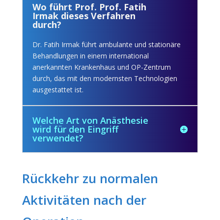
Wo führt Prof. Prof. Fatih
Irmak dieses Verfahren
durch?
Dr. Fatih Irmak führt ambulante und stationäre
Behandlungen in einem international
anerkannten Krankenhaus und OP-Zentrum
durch, das mit den modernsten Technologien
ausgestattet ist.
Welche Art von Anästhesie
wird für den Eingriff
verwendet?
Rückkehr zu normalen
Aktivitäten nach der