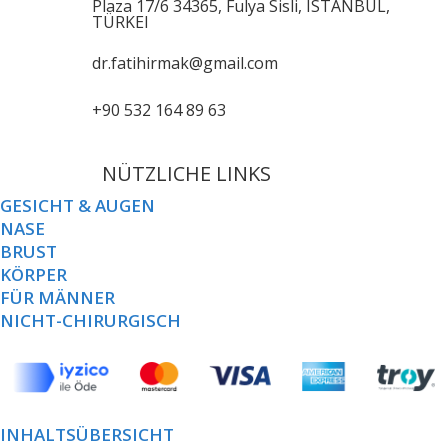
Plaza 17/6 34365, Fulya Sisli, ISTANBUL,
TÜRKEI
dr.fatihirmak@gmail.com
+90 532 164 89 63
NÜTZLICHE LINKS
GESICHT & AUGEN
NASE
BRUST
KÖRPER
FÜR MÄNNER
NICHT-CHIRURGISCH
INHALTSÜBERSICHT