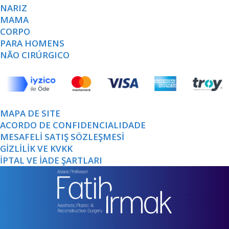
NARIZ
MAMA
CORPO
PARA HOMENS
NÃO CIRÚRGICO
MAPA DE SITE
ACORDO DE CONFIDENCIALIDADE
MESAFELİ SATIŞ SÖZLEŞMESİ
GİZLİLİK VE KVKK
İPTAL VE İADE ŞARTLARI