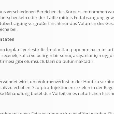
 aus verschiedenen Bereichen des Körpers entnommen wurde
Oberschenkeln oder der Taille mittels Fettabsaugung gew
Fettübertragung vergrößert nicht nur das Volumen des Ges
iche bei.
antaten
on implant yerleştirilir. İmplantlar, poponun hacmini a
seçenek, kalıcı ve belirgin bir sonuç arayanlar için uygu
ektirmesi gibi olumsuzlukları da bulunmaktadır.
 verwendet wird, um Volumenverlust in der Haut zu verhind
äß zu erhöhen. Sculptra-Injektionen erzielen in der Regel
e Behandlung bietet den Vorteil eines natürlichen Ersch
ation mit einer Fettabsaugung durchgeführt werden. Die