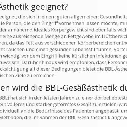
Ästhetik geeignet?
 geeignet, die sich in einem guten allgemeinen Gesundhe
die Person, die den Eingriff vornehmen lassen möchte, mi
oder annähernd ideales Körpergewicht sind ebenfalls wic
 eine ausreichende Menge an Fettgewebe im Hüftbereich 
en, da das Fett aus verschiedenen Körperbereichen entn
t rauchen und einen gesunden Lebensstil führen, Vorteile
ch wichtig, vor dem Eingriff keine kürzlichen Infektionen
uweisen. Darüber hinaus wird empfohlen, dass Personen,
cksichtigung all dieser Bedingungen bietet die BBL-Ästh
ischen Ziele zu erreichen.
en wird die BBL-Gesäßästhetik d
BBL) hat sich in den letzten Jahren zu einer der beliebtes
t, ein volleres und stärker geformtes Gesäß zu erzielen, w
dividuell an die Bedürfnisse des Patienten angepasst, u
r Methoden, die im Rahmen der BBL-Gesäßästhetik angew