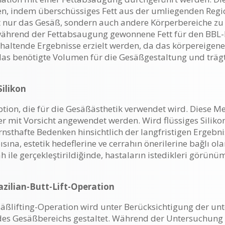
n, indem überschüssiges Fett aus der umliegenden Regio
t nur das Gesäß, sondern auch andere Körperbereiche zu f
während der Fettabsaugung gewonnene Fett für den BBL-E
haltende Ergebnisse erzielt werden, da das körpereigene 
das benötigte Volumen für die Gesäßgestaltung und träg
ilikon
 Option, die für die Gesäßästhetik verwendet wird. Diese
mit Vorsicht angewendet werden. Wird flüssiges Silikon i
ernsthafte Bedenken hinsichtlich der langfristigen Ergebni
ısına, estetik hedeflerine ve cerrahın önerilerine bağlı ol
ah ile gerçekleştirildiğinde, hastaların istedikleri görün
azilian-Butt-Lift-Operation
säßlifting-Operation wird unter Berücksichtigung der u
es Gesäßbereichs gestaltet. Während der Untersuchung b