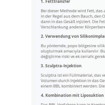
1. Fetttransfer
Bei dieser Methode wird Fett, das
in der Regel aus dem Bauch, den 
dann in das Gesäß injiziert. Die 
Verschlankung anderer Körperbere
2. Verwendung von Silikonimpl
Bu yöntemde, popo bölgesine silik
oluşturmak amacıyla kullanılır. Bu 
değiştirme riski ve ek cerrahi ger
3. Sculptra-Injektion
Sculptra ist ein Füllmaterial, das
Volumen durch Injektion in das Ges
einem BBL kombiniert werden. Dies
4. Kombination mit Liposuktion
Das BBL-Verfahren kann in Kombin