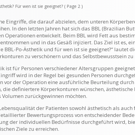
hetik? Für wen ist sie geeignet?
( Page 2 )
he Eingriffe, die darauf abzielen, dem unteren Körperber
n. In den letzten Jahren hat sich das BBL (Brazilian Butt 
en Operationen entwickelt. Beim BBL wird Fett aus best
ntnommen und in das Gesäß injiziert. Das Ziel ist es, ei
die BBL-Po-Ästhetik und für wen ist sie geeignet?“ lautet
rkonturen zu verschönern und das Selbstbewusstsein zu 
etik ist für Personen verschiedener Altersgruppen geeig
 Eingriff wird in der Regel bei gesunden Personen durch
n vor der Operation eine ausführliche Beurteilung durch
n, die definiertere Körperkonturen wünschen, ästhetische
s Volumen zurückgewinnen möchten.
e Lebensqualität der Patienten sowohl ästhetisch als auch
detaillierter Bewertungsprozess von entscheidender Bedeu
g der individuellen Bedürfnisse durchgeführt wird, biet
ischen Ziele zu erreichen.