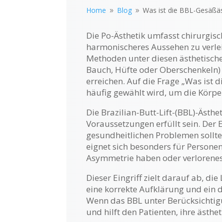
Home
Blog
Was ist die BBL-Gesäßäst
9
9
Die Po-Ästhetik umfasst chirurgisc
harmonischeres Aussehen zu verleihe
Methoden unter diesen ästhetisch
Bauch, Hüfte oder Oberschenkeln) e
erreichen. Auf die Frage „Was ist 
häufig gewählt wird, um die Körpe
Die Brazilian-Butt-Lift-(BBL)-Ästh
Voraussetzungen erfüllt sein. Der
gesundheitlichen Problemen sollte
eignet sich besonders für Persone
Asymmetrie haben oder verlorene
Dieser Eingriff zielt darauf ab, di
eine korrekte Aufklärung und ein 
Wenn das BBL unter Berücksichtigun
und hilft den Patienten, ihre ästhet